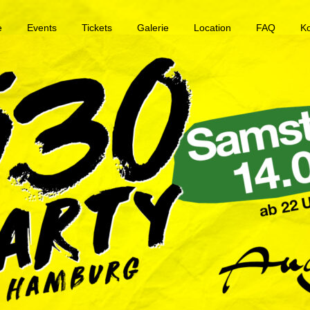
e
Events
Tickets
Galerie
Location
FAQ
K