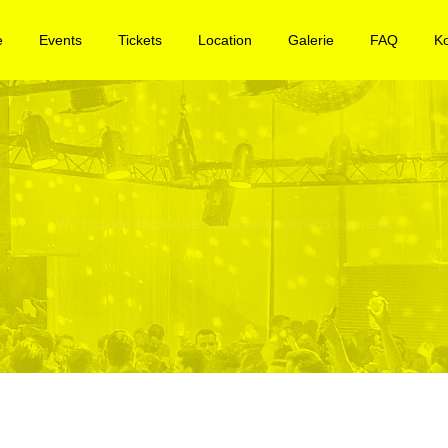
e
Events
Tickets
Location
Galerie
FAQ
K
We provide innovative solutions to expand business